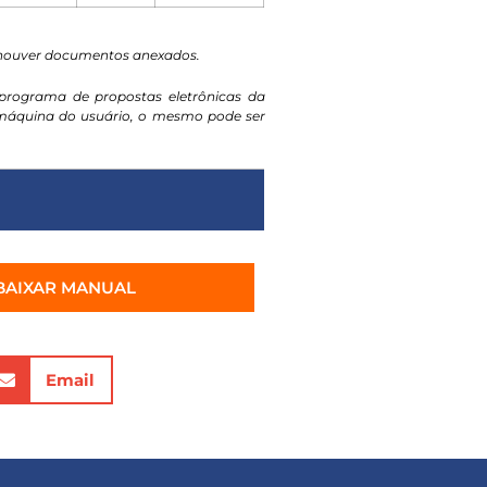
 houver documentos anexados.
programa de propostas eletrônicas da
a máquina do usuário, o mesmo pode ser
BAIXAR MANUAL
Email