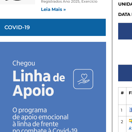
Registrados Ano 2025, Exercício
UNIDA
Leia Mais »
DATA
COVID-19
#
F
1
2
Á