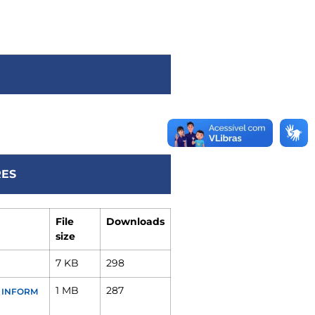
ES
File
Downloads
size
7 KB
298
1 MB
287
E INFORM