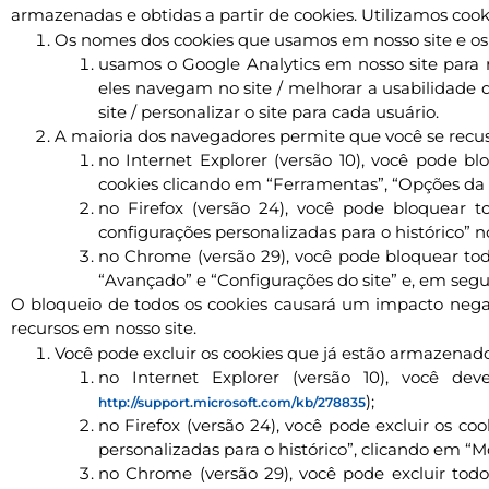
armazenadas e obtidas a partir de cookies. Utilizamos cooki
Os nomes dos cookies que usamos em nosso site e os p
usamos o Google Analytics em nosso site para
eles navegam no site / melhorar a usabilidade do
site / personalizar o site para cada usuário.
A maioria dos navegadores permite que você se recuse
no Internet Explorer (versão 10), você pode 
cookies clicando em “Ferramentas”, “Opções da 
no Firefox (versão 24), você pode bloquear t
configurações personalizadas para o histórico” 
no Chrome (versão 29), você pode bloquear tod
“Avançado” e “Configurações do site” e, em segui
O bloqueio de todos os cookies causará um impacto negati
recursos em nosso site.
Você pode excluir os cookies que já estão armazena
no Internet Explorer (versão 10), você de
);
http://support.microsoft.com/kb/278835
no Firefox (versão 24), você pode excluir os co
personalizadas para o histórico”, clicando em “M
no Chrome (versão 29), você pode excluir todo