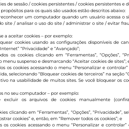
es de sessão / cookies persistentes / cookies persistentes e d
ropósitos para os quais são usados estão descritos abaixo:
 reconhecer um computador quando um usuário acessa o sit
 site / analisar o uso do site / administrar o site / evitar f
 a aceitar cookies – por exemplo:
bloquear cookies usando as configurações disponíveis de 
Internet” “Privacidade” e “Avançado”;
odos os cookies clicando em “Ferramentas”, “Opções”, “Pr
no menu suspenso e desmarcando “Aceitar cookies de sites”; 
os os cookies acessando o menu “Personalizar e controlar” 
da, selecionando “Bloquear cookies de terceiros” na seção “C
vo na usabilidade de muitos sites. Se você bloquear os co
dos no seu computador – por exemplo:
ve excluir os arquivos de cookies manualmente (confir
okies clicando em “Ferramentas”, “Opções”, “Privacidade”, s
ostrar cookies” e, então, em “Remover todos os cookies”; e
s os cookies acessando o menu “Personalizar e controlar” 