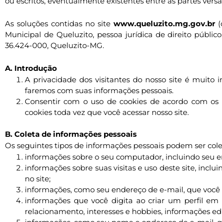
ou escritos, eventualmente existentes entre as partes vers
As soluções contidas no site
www.queluzito.mg.gov.br
(
Municipal de Queluzito, pessoa jurídica de direito públic
36.424-000, Queluzito-MG.
A. Introdução
A privacidade dos visitantes do nosso site é muito
faremos com suas informações pessoais.
Consentir com o uso de cookies de acordo com os t
cookies toda vez que você acessar nosso site.
B. Coleta de informações pessoais
Os seguintes tipos de informações pessoais podem ser col
informações sobre o seu computador, incluindo seu en
informações sobre suas visitas e uso deste site, incl
no site;
informações, como seu endereço de e-mail, que você d
informações que você digita ao criar um perfil em 
relacionamento, interesses e hobbies, informações e