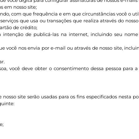
 você digita para configurar assinaturas de nossos e-mails 
s em nosso site;
ando, com que frequência e em que circunstâncias você o util
erviços que usa ou transações que realiza através do nosso 
rtão de crédito;
ntenção de publicá-las na internet, incluindo seu nome d
 você nos envia por e-mail ou através de nosso site, inclu
r.
ssoa, você deve obter o consentimento dessa pessoa para 
nosso site serão usadas para os fins especificados nesta pol
guinte:
e;