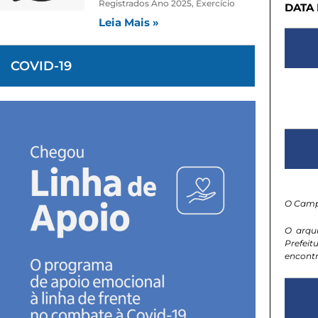
Registrados Ano 2025, Exercício
DATA
Leia Mais »
COVID-19
O Camp
O arqu
Prefeit
encontr