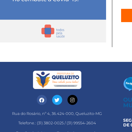
OU
MU
Rua do Rosário, nº 4, 36.424-000, Queluzito-MG
SEG
Telefone.: (31) 3802-0025 / (31) 99554-2604
DE 