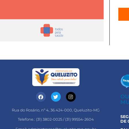
OU
MU
Rua do Rosário, nº 4, 36.424-000, Queluzito-MG
SEG
Telefone.: (31) 3802-0025 / (31) 99554-2604
DE 