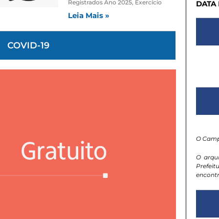
Registrados Ano 2025, Exercício
DATA
Leia Mais »
COVID-19
O Camp
O arqu
Prefeit
encontr