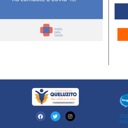
OU
MU