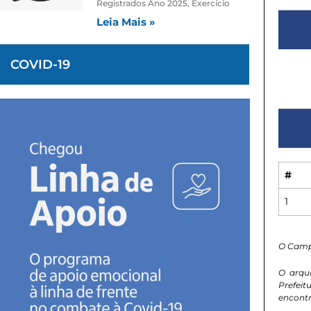
Registrados Ano 2025, Exercício
Leia Mais »
COVID-19
#
1
O Camp
O arqu
Prefeit
encontr