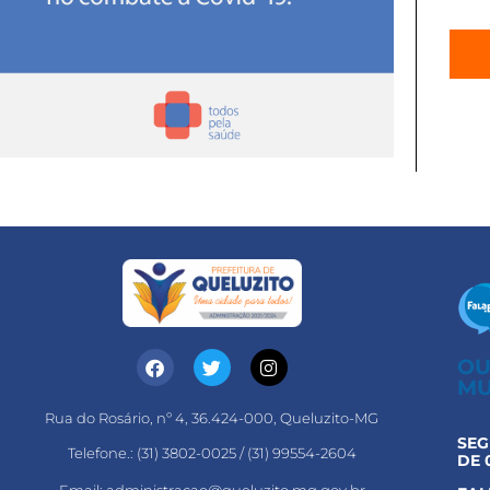
OU
MU
Rua do Rosário, nº 4, 36.424-000, Queluzito-MG
SEG
Telefone.: (31) 3802-0025 / (31) 99554-2604
DE 