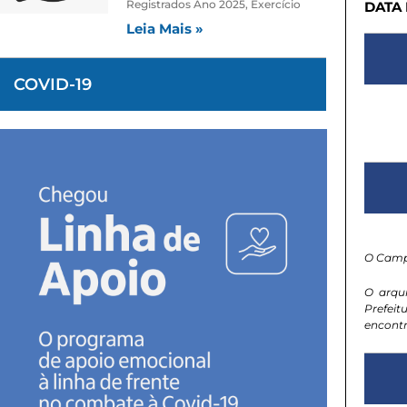
Registrados Ano 2025, Exercício
DATA
Leia Mais »
COVID-19
O Camp
O arqu
Prefeit
encontr