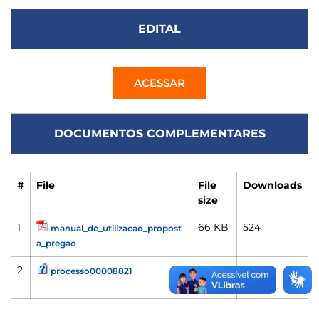
EDITAL
ACESSAR
DOCUMENTOS COMPLEMENTARES
#
File
File
Downloads
size
1
66 KB
524
manual_de_utilizacao_propost
a_pregao
2
263
496
processo00008821
KB