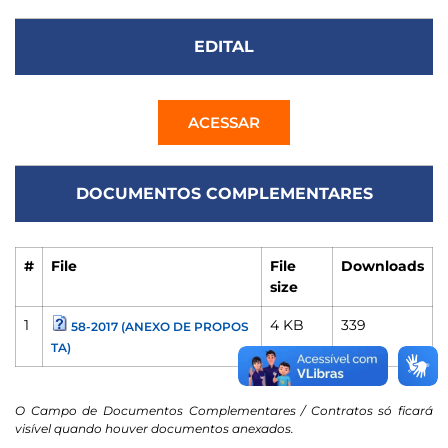
EDITAL
ACESSAR
DOCUMENTOS COMPLEMENTARES
#
File
File
Downloads
size
1
4 KB
339
58-2017 (ANEXO DE PROPOS
TA)
O Campo de Documentos Complementares / Contratos só ficará
visível quando houver documentos anexados.