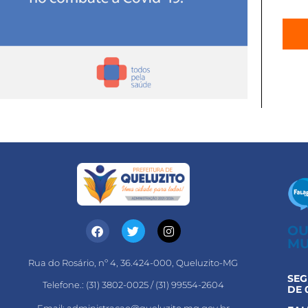
OU
MU
Rua do Rosário, nº 4, 36.424-000, Queluzito-MG
SEG
Telefone.: (31) 3802-0025 / (31) 99554-2604
DE 