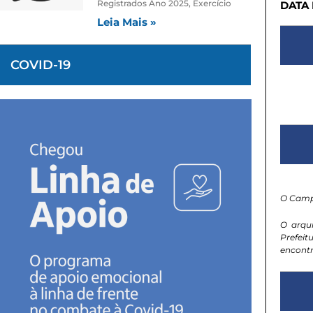
Registrados Ano 2025, Exercício
DATA
Leia Mais »
COVID-19
O Camp
O arqu
Prefeit
encontr