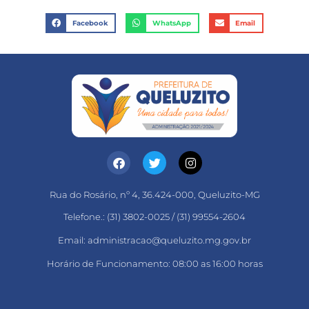
Facebook
WhatsApp
Email
Rua do Rosário, nº 4, 36.424-000, Queluzito-MG
Telefone.: (31) 3802-0025 / (31) 99554-2604
Email: administracao@queluzito.mg.gov.br
Horário de Funcionamento: 08:00 as 16:00 horas