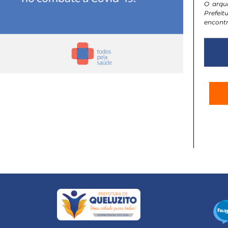
O arqu
Prefeit
encontr