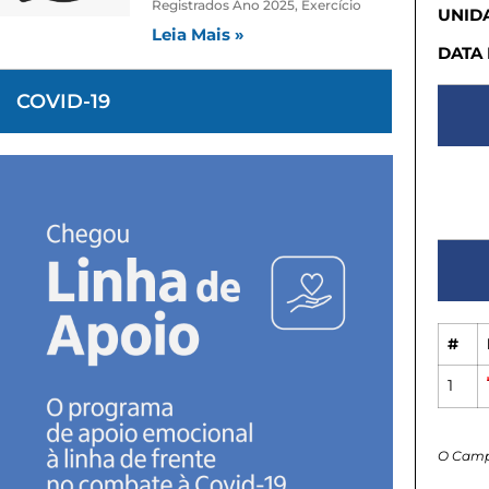
Registrados Ano 2025, Exercício
UNIDA
Leia Mais »
DATA
COVID-19
#
1
O Camp