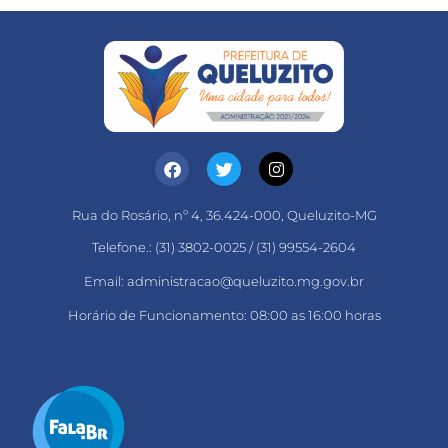
Rua do Rosário, nº 4, 36.424-000, Queluzito-MG
Telefone.: (31) 3802-0025 / (31) 99554-2604
Email: administracao@queluzito.mg.gov.br
Horário de Funcionamento: 08:00 as 16:00 horas