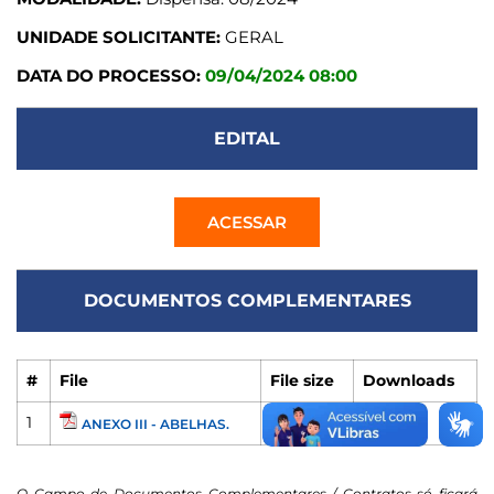
UNIDADE SOLICITANTE:
GERAL
DATA DO PROCESSO:
09/04/2024 08:00
EDITAL
ACESSAR
DOCUMENTOS COMPLEMENTARES
#
File
File size
Downloads
1
282 KB
227
ANEXO III - ABELHAS.
O Campo de Documentos Complementares / Contratos só ficará