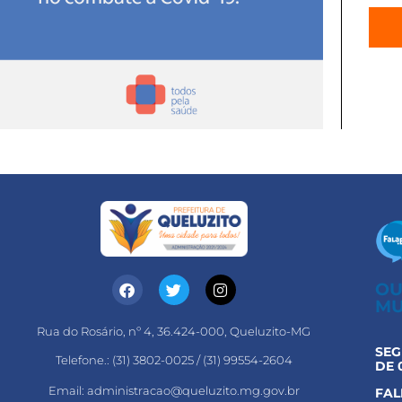
OU
MU
Rua do Rosário, nº 4, 36.424-000, Queluzito-MG
SEG
Telefone.: (31) 3802-0025 / (31) 99554-2604
DE 
Email: administracao@queluzito.mg.gov.br
FAL