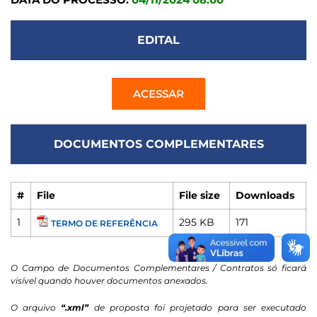
EDITAL
ACESSAR
DOCUMENTOS COMPLEMENTARES
#
File
File size
Downloads
1
295 KB
171
TERMO DE REFERÊNCIA
O Campo de Documentos Complementares / Contratos só ficará
visível quando houver documentos anexados.
O arquivo
“.xml”
de proposta foi projetado para ser executado