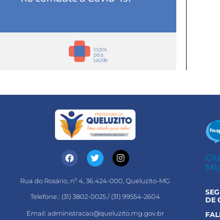
OU
MU
Rua do Rosário, nº 4, 36.424-000, Queluzito-MG
SEG
Telefone.: (31) 3802-0025 / (31) 99554-2604
DE 
Email: administracao@queluzito.mg.gov.br
FAL