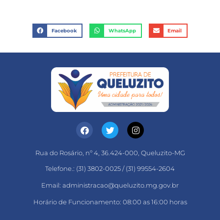
Facebook
WhatsApp
Email
Rua do Rosário, nº 4, 36.424-000, Queluzito-MG
Telefone.: (31) 3802-0025 / (31) 99554-2604
Email: administracao@queluzito.mg.gov.br
Horário de Funcionamento: 08:00 as 16:00 horas