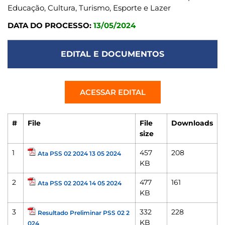
Educação, Cultura, Turismo, Esporte e Lazer
DATA DO PROCESSO:
13/05/2024
EDITAL E DOCUMENTOS
ACESSAR EDITAL
#
File
File
Downloads
size
1
457
208
Ata PSS 02 2024 13 05 2024
KB
2
477
161
Ata PSS 02 2024 14 05 2024
KB
3
332
228
Resultado Preliminar PSS 02 2
KB
024