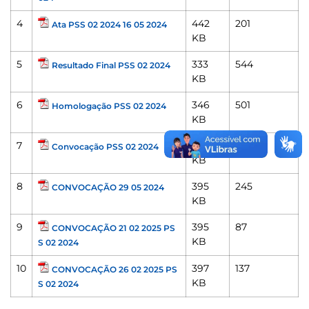
4
442
201
Ata PSS 02 2024 16 05 2024
KB
5
333
544
Resultado Final PSS 02 2024
KB
6
346
501
Homologação PSS 02 2024
KB
7
395
202
Convocação PSS 02 2024
KB
8
395
245
CONVOCAÇÃO 29 05 2024
KB
9
395
87
CONVOCAÇÃO 21 02 2025 PS
KB
S 02 2024
10
397
137
CONVOCAÇÃO 26 02 2025 PS
KB
S 02 2024